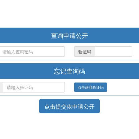
查询申请公开
验证码
忘记查询码
点击获取验证码
点击提交依申请公开