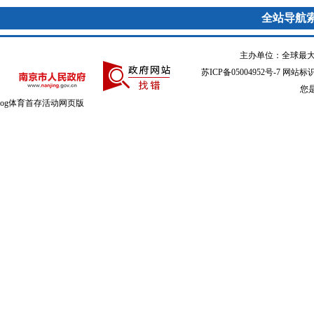
全站导航
主办单位：全球最大
苏ICP备05004952号-7
网站标识码
您
og体育首存活动网页版