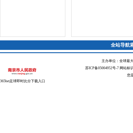
全站导航
主办单位：全球最大
苏ICP备05004952号-7
网站标识码
您
365bet足球即时比分下载入口