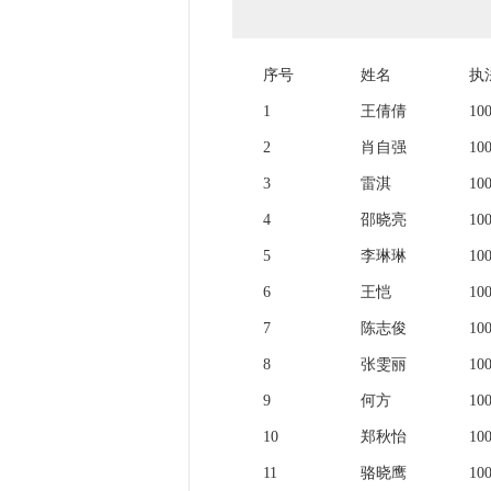
序号
姓名
执
1
王倩倩
10
2
肖自强
10
3
雷淇
10
4
邵晓亮
10
5
李琳琳
10
6
王恺
10
7
陈志俊
10
8
张雯丽
10
9
何方
10
10
郑秋怡
10
11
骆晓鹰
10