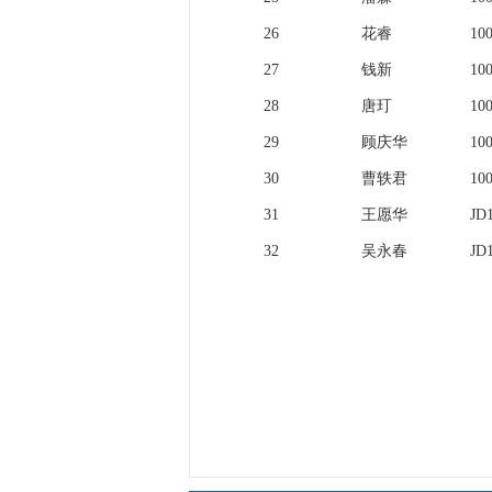
26
花睿
10
27
钱新
10
28
唐玎
10
29
顾庆华
10
30
曹轶君
10
31
王愿华
JD
32
吴永春
JD