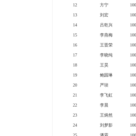
12
方宁
10
13
刘宏
10
14
吕乾兴
10
15
李燕梅
10
16
王晋荣
10
17
李晓纯
10
18
王昊
10
19
鲍园琳
10
20
严琰
10
21
李飞虹
10
22
李晨
10
23
王炳然
10
24
刘梦影
10
25
潘霖
10