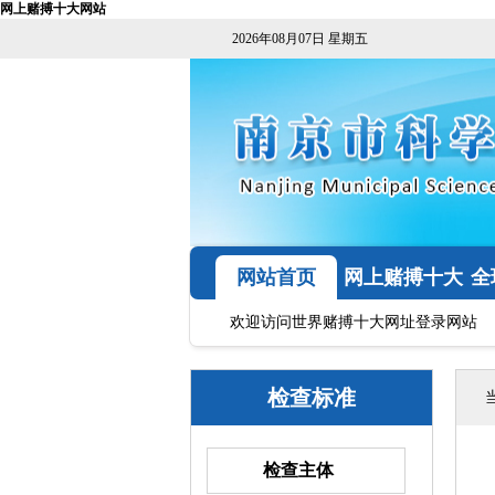
网上赌搏十大网站
2026年08月07日 星期五
网站首页
网上赌搏十大
全
网站
欢迎访问世界赌搏十大网址登录网站
检查标准
检查主体