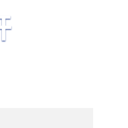
无障碍阅读