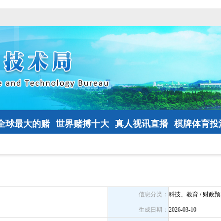
全球最大的赌
世界赌搏十大
真人视讯直播
棋牌体育投
钱网
网址登录
信息分类：
科技、教育 / 财政预算
生成日期：
2026-03-10