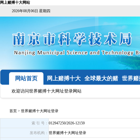
网上赌搏十大网站
2026年08月06日 星期四
网站首页
网上赌搏十大
全球最大的赌
世界赌
网站
钱网
网址
欢迎访问世界赌搏十大网址登录网站
首页
>
世界赌搏十大网址登录
索 引 号：
012947250/2026-12159
发布机构：
世界赌搏十大网址登录