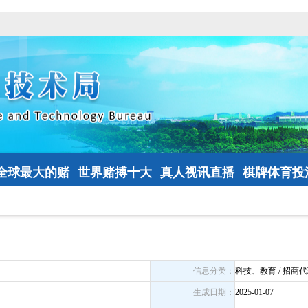
全球最大的赌
世界赌搏十大
真人视讯直播
棋牌体育投
钱网
网址登录
信息分类：
科技、教育 / 招商代
生成日期：
2025-01-07