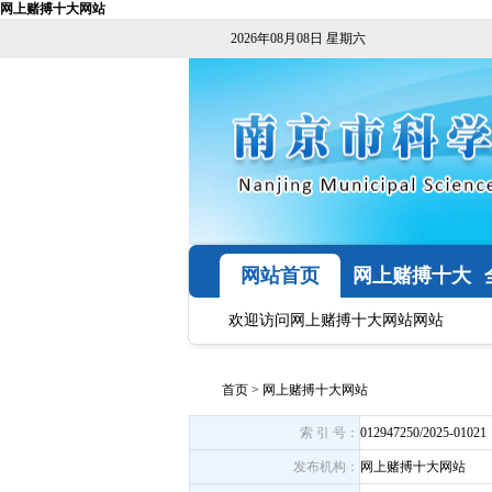
网上赌搏十大网站
2026年08月08日 星期六
网站首页
网上赌搏十大
网站
欢迎访问网上赌搏十大网站网站
首页
>
网上赌搏十大网站
索 引 号：
012947250/2025-01021
发布机构：
网上赌搏十大网站