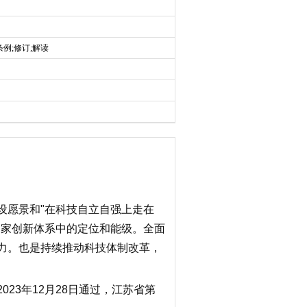
例;修订;解读
设愿景和
"
在科技自立自强上走在
国家创新体系中的定位和能级。全面
力。也是持续推动科技体制改革，
2023
年
12
月
28
日通过，
江苏省第