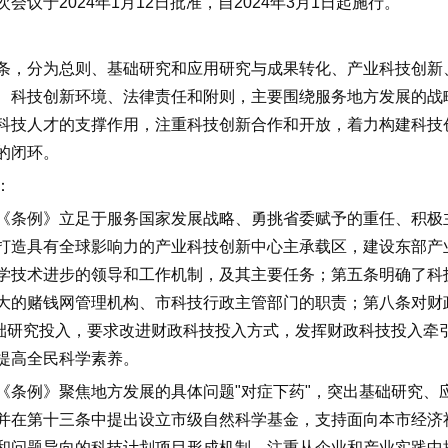
次会议于
2024
年
1
月
12
日批准，自
2024
年
3
月
1
日起施行。
条，
分为总则、基础研究和应用研究与成果转化、产业科技创新
、科技创新环境、法律责任和附则，主要
围绕服务地方发展的战
科技人才的支撑作用，注重科技创新合作和开放，着力构建科技
的闭环。
：
《条例》立足于服务国家发展战略、勇挑省委赋予的重任、积极
打造具有全球影响力的产业科技创新中心主承载区，建设东部产
学技术进步的领导和工作机制，及其主要任务；第五条明确了科
大的赌钱网管理机构、市科技行政主管部门的职责；第八条对财
基础研究投入，要求改进财政科技投入方式，发挥财政科技投入
牵
提高全民科学素养。
《条例》聚焦地方发展的具体问题"对症下药"，突出基础研究、
并在第十三条中提出设立市级自然科学基金，支持面向本市经济
和问题导向的科技计划项目形成机制，注重从企业和产业实践中