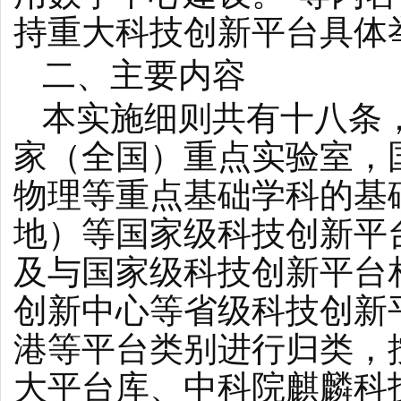
持重大科技创新平台具体
二、主要内容
本实施细则共有十八条
家（全国）重点实验室，
物理等重点基础学科的基
地）等国家级科技创新平
及与国家级科技创新平台
创新中心等省级科技创新
港等平台类别进行归类，
大平台库、中科院麒麟科