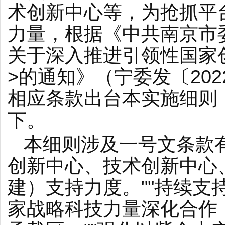
术创新中心等，为抢抓平
力量，根据《中共南京市
关于深入推进引领性国家
>的通知》（宁委发〔20
相应条款出台本实施细则
下。
本细则涉及一号文条款
创新中心、技术创新中心
建）支持力度。""持续支
家战略科技力量深化合作