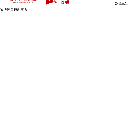
您是本
宝博体育最新主页