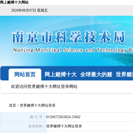
网上赌搏十大网站
2026年08月07日 星期五
网站首页
网上赌搏十大
全球最大的赌
世界赌
网站
钱网
网址
欢迎访问世界赌搏十大网址登录网站
首页
>
世界赌搏十大网址登录
索 引 号：
012947250/2024-21842
发布机构：
世界赌搏十大网址登录