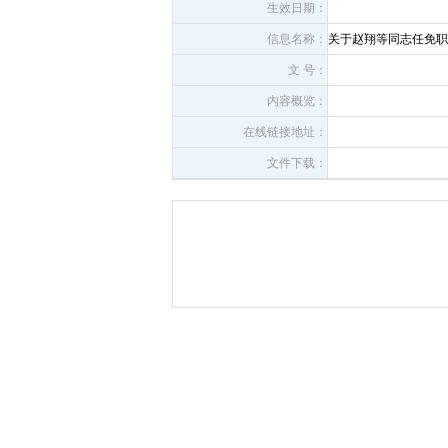
生效日期：
信息名称：
关于赵翔等同志任免职
文 号：
内容概览：
在线链接地址：
文件下载：