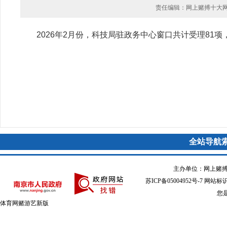
责任编辑：网上赌搏十大网站 发
2026
年2月份，科技局驻政务中心窗口共计受理81项
全站导航
主办单位：网上赌搏
苏ICP备05004952号-7
网站标识码
您
体育网赌游艺新版