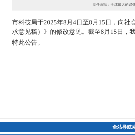
责任编辑：全球最大的赌钱网 发
市科技局于2025年8月4日至8月15日，
求意见稿）》的修改意见。截至8月15日，
特此公告。
全站导航