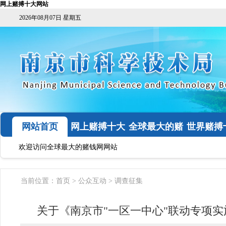
网上赌搏十大网站
2026年08月07日 星期五
网站首页
网上赌搏十大
全球最大的赌
世界赌搏
网站
钱网
网址登
欢迎访问全球最大的赌钱网网站
当前位置：
首页
>
公众互动
>
调查征集
关于《南京市"一区一中心"联动专项