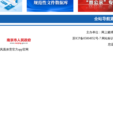
全站导航
主办单位：网上赌搏
苏ICP备05004952号-7
网站标识码
您
凤凰体育官方app官网